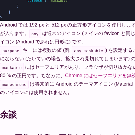
            "
purpose
"
:
 "
maskable
"
        }
    ]
}
Android では 192 px と 512 px の正方形アイコンを
が入ります。
は通常のアイコン (メインの favicon と
any
イコン (Android であれば円形に) です。
キーには複数の値 (例:
) を設定す
purpose
any maskable
にならない (たいていの場合、拡大され見切れてしまいます)
にはセーフエリアがあり、ブラウザが切り抜かな
maskable
80 % の正円です。ちなみに、
Chrome にはセーフエリアを
は将来的に Android のテーマアイコン (Mat
monochrome
のアイコンには使用されません。
余談