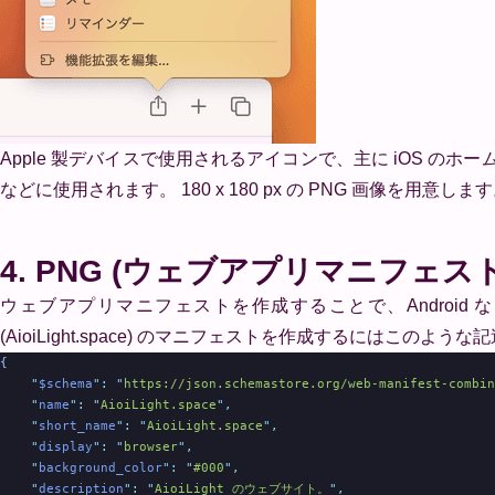
Apple 製デバイスで使用されるアイコンで、主に iOS の
などに使用されます。 180 x 180 px の PNG 画像を用意します
4. PNG (ウェブアプリマニフェスト
ウェブアプリマニフェストを作成することで、Androi
(AioiLight.space) のマニフェストを作成するにはこのよう
{
    "
$schema
"
:
 "
https://json.schemastore.org/web-manifest-combin
    "
name
"
:
 "
AioiLight.space
"
,
    "
short_name
"
:
 "
AioiLight.space
"
,
    "
display
"
:
 "
browser
"
,
    "
background_color
"
:
 "
#000
"
,
    "
description
"
:
 "
AioiLight のウェブサイト。
"
,