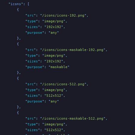
    "
icons
"
:
 [
        {
            "
src
"
:
 "
/icons/icons-192.png
"
,
            "
type
"
:
 "
image/png
"
,
            "
sizes
"
:
 "
192x192
"
,
            "
purpose
"
:
 "
any
"
        }
,
        {
            "
src
"
:
 "
/icons/icons-maskable-192.png
"
,
            "
type
"
:
 "
image/png
"
,
            "
sizes
"
:
 "
192x192
"
,
            "
purpose
"
:
 "
maskable
"
        }
,
        {
            "
src
"
:
 "
/icons/icons-512.png
"
,
            "
type
"
:
 "
image/png
"
,
            "
sizes
"
:
 "
512x512
"
,
            "
purpose
"
:
 "
any
"
        }
,
        {
            "
src
"
:
 "
/icons/icons-maskable-512.png
"
,
            "
type
"
:
 "
image/png
"
,
            "
sizes
"
:
 "
512x512
"
,